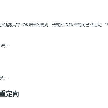
分
享
tionKit 的兴起改写了 iOS 增长的规则。传统的 IDFA 重定向已成
户吗？
效。.
文重定向