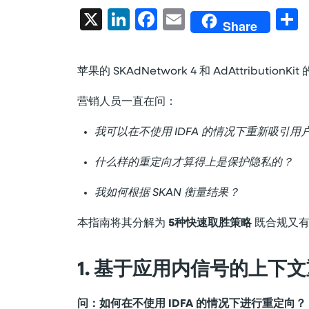
X
LinkedIn
Facebook
Email
Share
苹果的 SKAdNetwork 4 和 AdAttribu
营销人员一直在问：
我可以在不使用 IDFA 的情况下重新吸引用
什么样的重定向才算得上是保护隐私的？
我如何根据 SKAN 衡量结果？
本指南将其分解为
5种快速取胜策略
既合规又有
1. 基于应用内信号的上下
问：如何在不使用 IDFA 的情况下进行重定向？