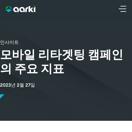
콘
텐
츠
로
건
인사이트
너
뛰
모바일 리타겟팅 캠페인
기
의 주요 지표
2023년 2월 27일