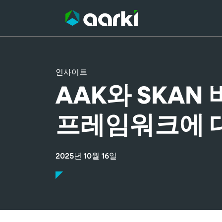
콘
텐
츠
로
건
너
뛰
기
인사이트
AAK와 SKAN 
프레임워크에 대
2025년 10월 16일