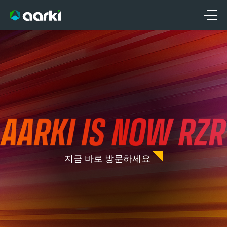
콘
텐
츠
로
건
너
뛰
기
지금 바로 방문하세요